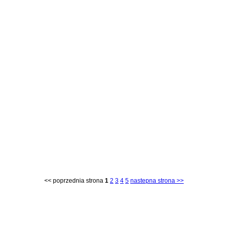
<< poprzednia strona
1
2
3
4
5
nastepna strona >>