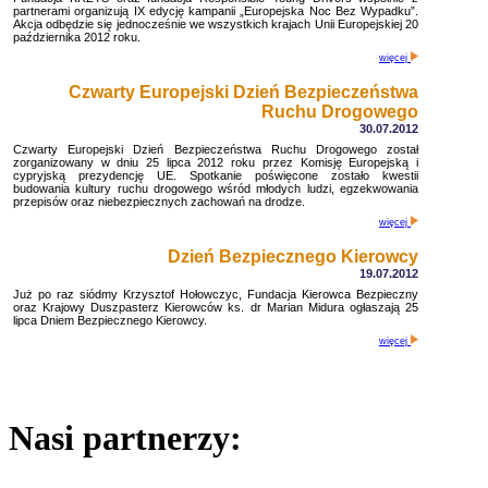
partnerami organizują IX edycję kampanii „Europejska Noc Bez Wypadku”.
Akcja odbędzie się jednocześnie we wszystkich krajach Unii Europejskiej 20
października 2012 roku.
więcej
Czwarty Europejski Dzień Bezpieczeństwa
Ruchu Drogowego
30.07.2012
Czwarty Europejski Dzień Bezpieczeństwa Ruchu Drogowego został
zorganizowany w dniu 25 lipca 2012 roku przez Komisję Europejską i
cypryjską prezydencję UE. Spotkanie poświęcone zostało kwestii
budowania kultury ruchu drogowego wśród młodych ludzi, egzekwowania
przepisów oraz niebezpiecznych zachowań na drodze.
więcej
Dzień Bezpiecznego Kierowcy
19.07.2012
Już po raz siódmy Krzysztof Hołowczyc, Fundacja Kierowca Bezpieczny
oraz Krajowy Duszpasterz Kierowców ks. dr Marian Midura ogłaszają 25
lipca Dniem Bezpiecznego Kierowcy.
więcej
Nasi partnerzy: