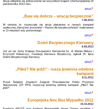
Akcja odbędzie się jednocześnie we wszystkich krajach Unii Europejskiej 19
października 2013 roku.
więcej
„Baw się dobrze – wracaj bezpiecznie”
7.08.2013
W sierpniu br. rozpoczęła się akcja plakatowa w ramach kampanii
społecznej „Kieruj bez procentów – Razem dla bezpieczeństwa” realizowana
w 13 miastach woj. pomorskiego.
więcej
Dzień Bezpiecznego Kierowcy
6.08.2013
Już po raz ósmy Krajowy Duszpasterz Kierowców ks. dr Marian Midura i
Krzysztof Hołowczyc, Fundacja Kierowca Bezpieczny, ogłosili 25. lipca
Dniem Bezpiecznego Kierowcy.
więcej
„Piłeś? Nie jedź!” - rusza jesienna odsłona
kampanii
8.11.2012
Przed Świętem Zmarłych Związek Pracodawców Polski Przemysł
Spirytusowy (ZP PPS) rozpoczął jesienną odsłonę kampanii „Piłeś? Nie
jedź!".
więcej
Europejska Noc Bez Wypadku 2012
19.10.2012
Fundacja KRZYŚ oraz fundacja Responsible Young Drivers wspólnie z