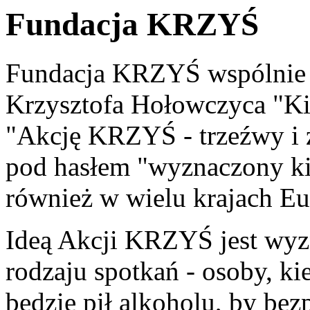
Fundacja KRZYŚ
Fundacja KRZYŚ wspólnie 
Krzysztofa Hołowczyca "Ki
"Akcję KRZYŚ - trzeźwy i 
pod hasłem "wyznaczony ki
również w wielu krajach Eu
Ideą Akcji KRZYŚ jest wyz
rodzaju spotkań - osoby, ki
będzie pił alkoholu, by bez